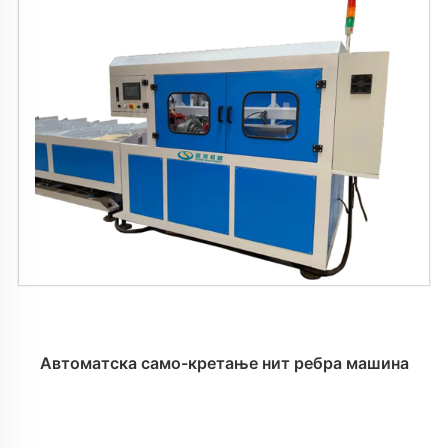
Автоматска само-кретање нит ребра машина