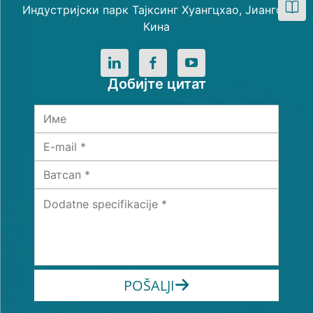
Индустријски парк Тајксинг Хуангцхао, Јиангсу,
Кина
Добијте цитат
POŠALJI