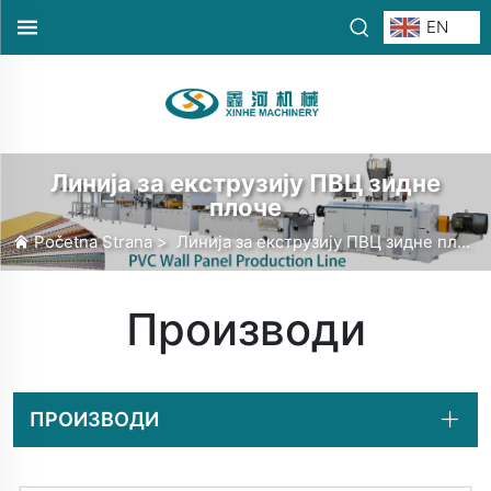
EN
Линија за екструзију ПВЦ зидне
плоче
Početna Strana
>
Линија за екструзију ПВЦ зидне плоче
Производи
ПРОИЗВОДИ