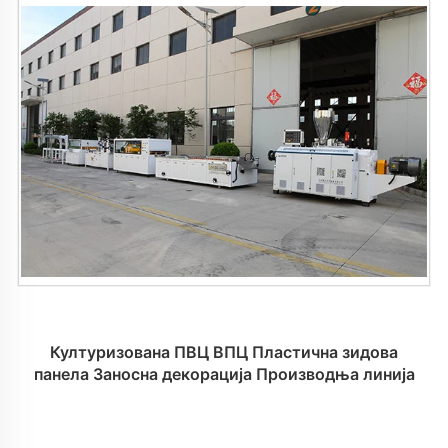
Културизована ПВЦ ВПЦ Пластична зидова
панела Заносна декорација Производња линија