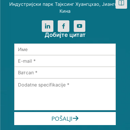
Индустријски парк Тајксинг Хуангцхао, Јиангсу,
Кина
Добијте цитат
POŠALJI