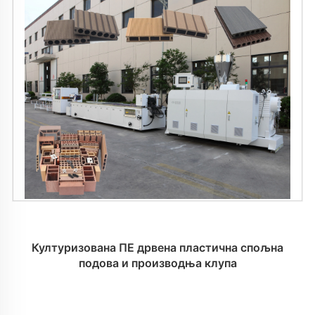
Културизована ПЕ дрвена пластична спољна
подова и производња клупа