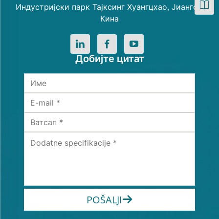
Индустријски парк Тајксинг Хуангцхао, Јиангсу,
Кина
Добијте цитат
POŠALJI