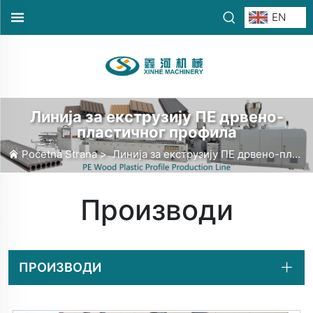
EN
Линија за екструзију ПЕ дрвено-
пластичног профила
Početna Strana
>
Линија за екструзију ПЕ дрвено-пластичног профила
Производи
ПРОИЗВОДИ