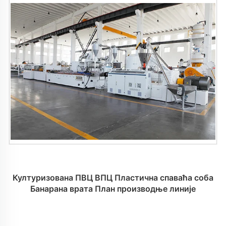
Културизована ПВЦ ВПЦ Пластична спаваћа соба
Банарана врата План производње линије