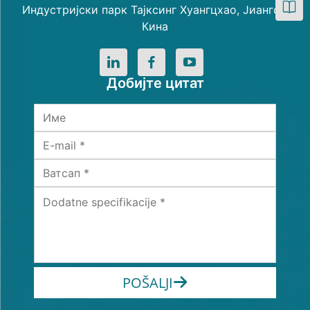
Индустријски парк Тајксинг Хуангцхао, Јиангсу,
Кина
Добијте цитат
POŠALJI