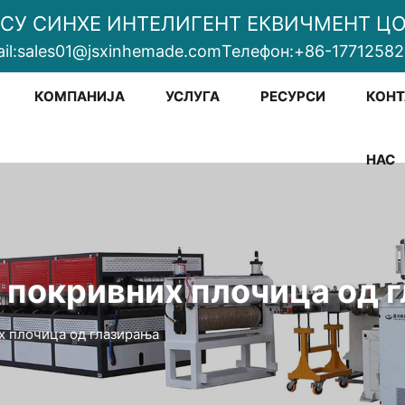
СУ СИНХЕ ИНТЕЛИГЕНТ ЕКВИЧМЕНТ ЦО.
il:
sales01@jsxinhemade.com
Телефон:
+86-1771258
КОМПАНИЈА
УСЛУГА
РЕСУРСИ
КОНТ
НАС
у покривних плочица од 
их плочица од глазирања