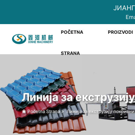
ЈИАНГ
Ema
POČETNA
PROIZVODI
STRANA
Линија за екструзиј
Početna Strana
>
Линија за екструзију покривн