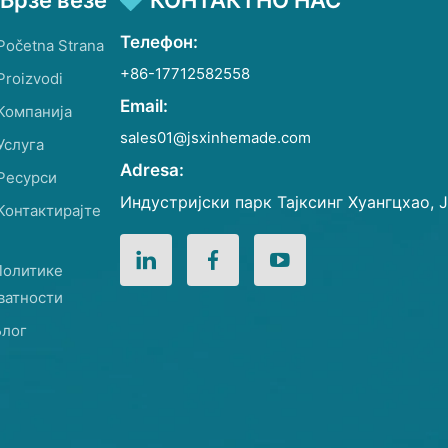
Брзе везе
КОНТАКТНО НАС
Телефон:
Početna Strana
+86-17712582558
Proizvodi
Email:
Компанија
sales01@jsxinhemade.com
Услуга
Adresa:
Ресурси
Индустријски парк Тајксинг Хуангцхао, Ј
Контактирајте
Политике
ватности
Блог