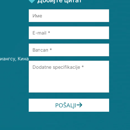
Добијте цитат
иангсу, Кина
POŠALJI