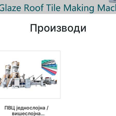
Производи
ПВЦ једнослојна /
вишеслојна