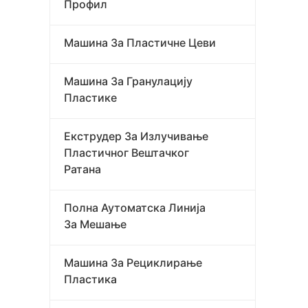
Профил
т
Машина За Пластичне Цеви
Машина За Гранулацију
Пластике
Екструдер За Излучивање
Пластичног Вештачког
Ратана
Полна Аутоматска Линија
За Мешање
Машина За Рециклирање
Пластика