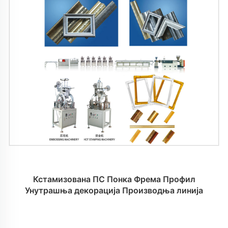
Кстамизована ПС Понка Фрема Профил
Унутрашња декорација Производња линија