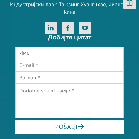
Индустријски парк Тајксинг Хуангцхао, Јиангсу,
Кина
Добијте цитат
POŠALJI