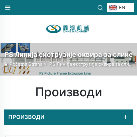
EN
PS Линија екструзије оквира за слике
Početna Strana
>
PS Линија екструзије оквира за слике
Производи
ПРОИЗВОДИ