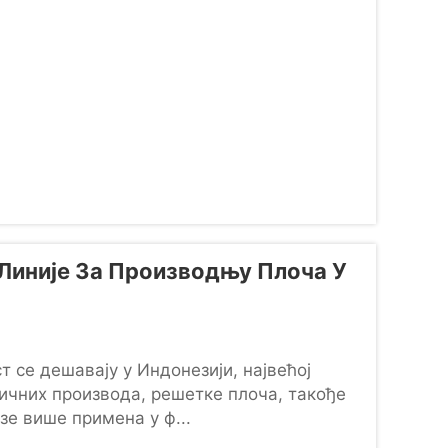
Линије За Производњу Плоча У
т се дешавају у Индонезији, највећој
стичних производа, решетке плоча, такође
зе више примена у ф...