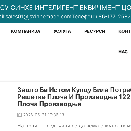
СУ СИНХЕ ИНТЕЛИГЕНТ ЕКВИЧМЕНТ ЦО.
il:
sales01@jsxinhemade.com
Телефон:
+86-1771258
КОМПАНИЈА
УСЛУГА
РЕСУРСИ
КОНТ
НАС
Зашто Би Истом Купцу Била Потр
Решетке Плоча И Производња 12
Плоча Производња
2026-05-31 17:36:13
На први поглед, чини се да нема сличности и