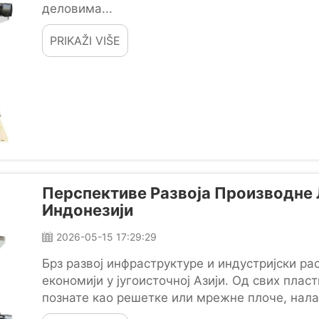
деловима...
PRIKAŽI VIŠE
Перспективе Развоја Производне 
Индонезији
2026-05-15 17:29:29
Брз развој инфраструктуре и индустријски рас
економији у југоисточној Азији. Од свих пла
познате као решетке или мрежне плоче, нала