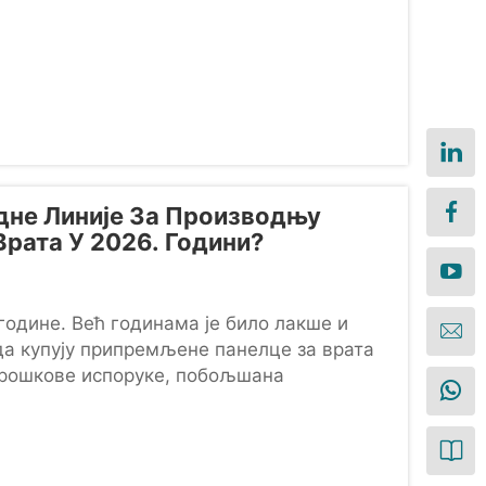
дне Линије За Производњу
рата У 2026. Години?
године. Већ годинама је било лакше и
да купују припремљене панелце за врата
трошкове испоруке, побољшана