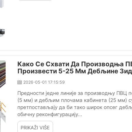
Како Се Схвати Да Производња 
Произвести 5-25 Мм Дебљине Зид
2026-05-01 17:15:59
Предности једне линије за производњу ПВЦ 
(5 мм) и дебљим плочама кабинета (25 мм) с
претпостављају да би тако широк опсег дебљ
обичну реконфигурацију...
PRIKAŽI VIŠE