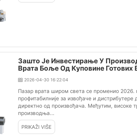
Зашто Је Инвестирање У Произво
Врата Боље Од Куповине Готових В
2026-04-30 16:22:04
Пазар врата широм света се променио 2026. 
профитабилније за извођаче и дистрибутере 
директно од произвођача. Међутим, високе 
производња...
PRIKAŽI VIŠE