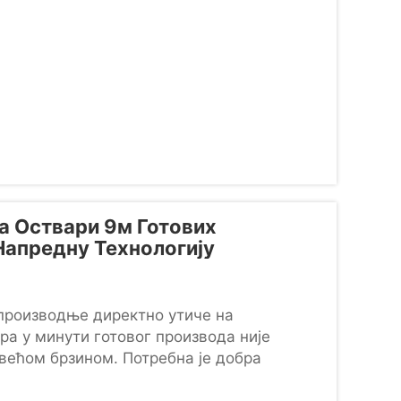
 Оствари 9м Готових
Напредну Технологију
производње директно утиче на
ра у минути готовог производа није
 већом брзином. Потребна је добра