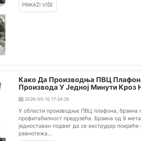
PRIKAŽI VIŠE
Како Да Производња ПВЦ Плафона
Производа У Једној Минути Кроз 
2026-05-10 17:24:26
У области производње ПВЦ плафона, брзина 
профитабилност предузећа. Брзина од 9 мета
једноставан подвиг да се екструдер покреће
равнотежа...