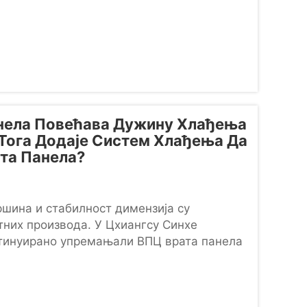
нела Повећава Дужину Хлађења
Тога Додаје Систем Хлађења Да
та Панела?
шина и стабилност димензија су
тних производа. У Цхиангсу Синхе
нтинуирано упремањали ВПЦ врата панела