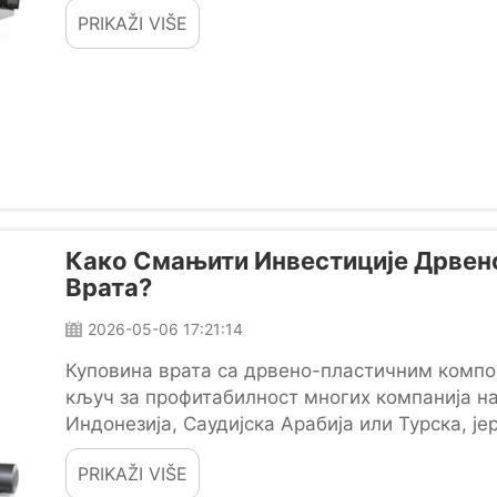
PRIKAŽI VIŠE
Како Смањити Инвестиције Дрвен
Врата?
2026-05-06 17:21:14
Куповина врата са дрвено-пластичним компози
кључ за профитабилност многих компанија на
Индонезија, Саудијска Арабија или Турска, је
PRIKAŽI VIŠE