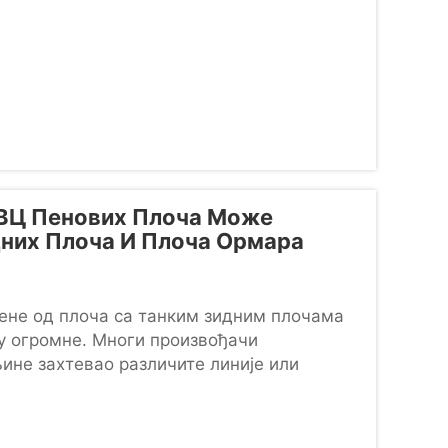
ПВЦ Пенових Плоча Може
них Плоча И Плоча Ормара
пене од плоча са танким зидним плочама
у огромне. Многи произвођачи
ине захтевао различите линије или