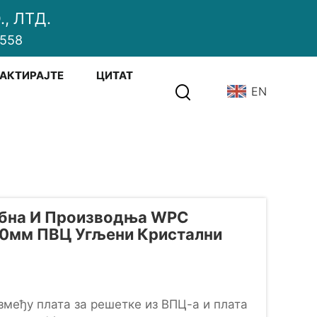
, ЛТД.
2558
АКТИРАЈТЕ
ЦИТАТ
EN
ебна И Производња WPC
20мм ПВЦ Угљени Кристални
змеђу плата за решетке из ВПЦ-а и плата