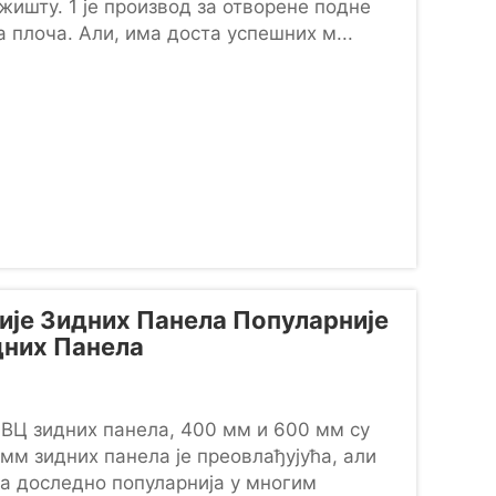
жишту. 1 је производ за отворене подне
 плоча. Али, има доста успешних м...
је Зидних Панела Популарније
дних Панела
ВЦ зидних панела, 400 мм и 600 мм су
м зидних панела је преовлађујућа, али
а доследно популарнија у многим