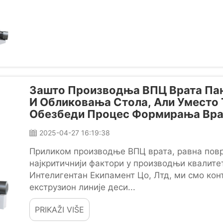
Зашто Производња ВПЦ Врата Па
И Обликовања Стола, Али Уместо 
Обезбеди Процес Формирања Вра
2025-04-27 16:19:38
Приликом производње ВПЦ врата, равна повр
најкритичнији фактори у производњи квалите
Интелигентан Екипамент Цо, Лтд, ми смо ко
екструзион линије деси...
PRIKAŽI VIŠE