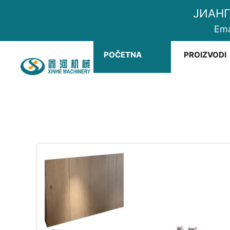
ЈИАНГ
Ema
POČETNA
PROIZVODI
STRANA