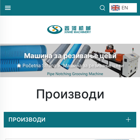
EN
Машина за резивање цеви
Početna Strana
>
Машина за резивање цеви
Производи
ПРОИЗВОДИ