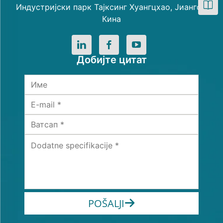
Индустријски парк Тајксинг Хуангцхао, Јиангсу,
Кина
Добијте цитат
POŠALJI