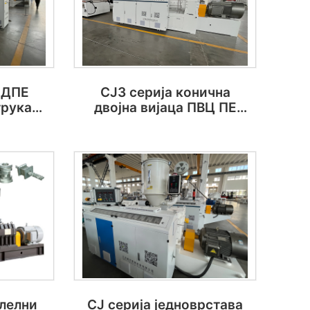
ЛДПЕ
СЈЗ серија конична
трука
двојна вијаца ПВЦ ПЕ
вала
пластична екструдерска
лирање
машина
алелни
СЈ серија једноврстава