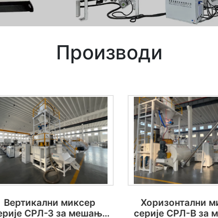
Производи
Вертикални миксер
Хоризонтални м
ерије СРЛ-З за мешање
серије СРЛ-В за