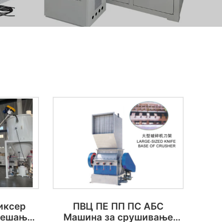
иксер
ПВЦ ПЕ ПП ПС АБС
 мешање
Машина за срушивање