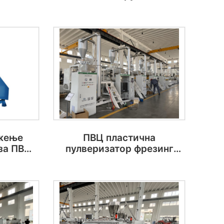
пластике
жење
ПВЦ пластична
за ПВЦ
пулверизатор фрезинг
 ЛДПЕ
машина
О
О
О
О
АСТИ