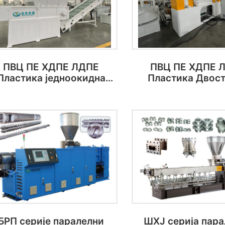
ПВЦ ПЕ ХДПЕ ЛДПЕ
ПВЦ ПЕ ХДПЕ 
Пластика једноокидна
Пластика Двос
рециклирање шредер
рециклирање 
машина
Машина за рецик
БРП серије паралелни
ШХЈ серија пар