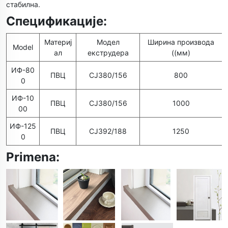
стабилна.
Спецификације:
Материј
Модел
Ширина производа
Model
ал
екструдера
((мм)
ИФ-80
ПВЦ
СЈЗ80/156
800
0
ИФ-10
ПВЦ
СЈЗ80/156
1000
00
ИФ-125
ПВЦ
СЈЗ92/188
1250
0
Primena: