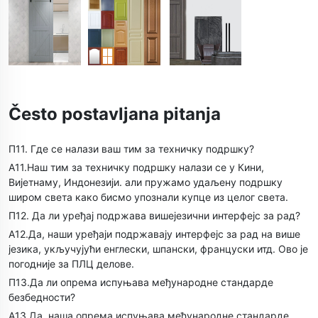
Često postavljana pitanja
П11. Где се налази ваш тим за техничку подршку?
А11.Наш тим за техничку подршку налази се у Кини,
Вијетнаму, Индонезији. али пружамо удаљену подршку
широм света како бисмо упознали купце из целог света.
П12. Да ли уређај подржава вишејезични интерфејс за рад?
А12.Да, наши уређаји подржавају интерфејс за рад на више
језика, укључујући енглески, шпански, француски итд. Ово је
погодније за ПЛЦ делове.
П13.Да ли опрема испуњава међународне стандарде
безбедности?
А13.Да, наша опрема испуњава међународне стандарде