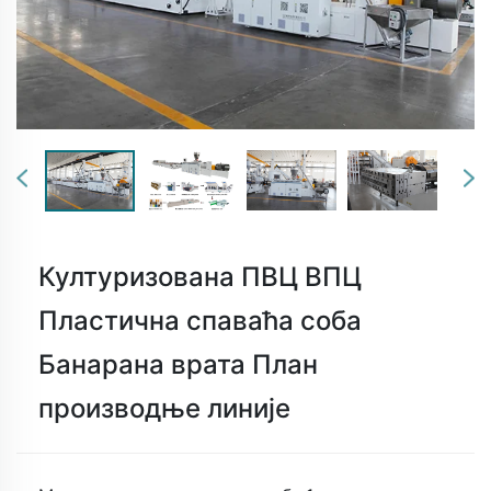
Културизована ПВЦ ВПЦ
Пластична спаваћа соба
Банарана врата План
производње линије