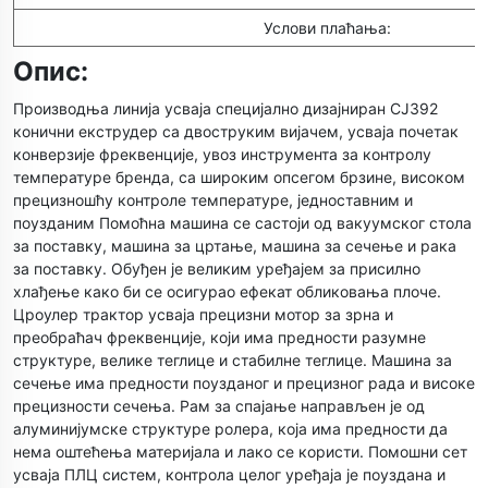
Услови плаћања:
Опис:
Производња линија усваја специјално дизајниран СЈЗ92
конични екструдер са двоструким вијачем, усваја почетак
конверзије фреквенције, увоз инструмента за контролу
температуре бренда, са широким опсегом брзине, високом
прецизношћу контроле температуре, једноставним и
поузданим Помоћна машина се састоји од вакуумског стола
за поставку, машина за цртање, машина за сечење и рака
за поставку. Обуђен је великим уређајем за присилно
хлађење како би се осигурао ефекат обликовања плоче.
Цроулер трактор усваја прецизни мотор за зрна и
преобраћач фреквенције, који има предности разумне
структуре, велике теглице и стабилне теглице. Машина за
сечење има предности поузданог и прецизног рада и високе
прецизности сечења. Рам за спајање направљен је од
алуминијумске структуре ролера, која има предности да
нема оштећења материјала и лако се користи. Помошни сет
усваја ПЛЦ систем, контрола целог уређаја је поуздана и