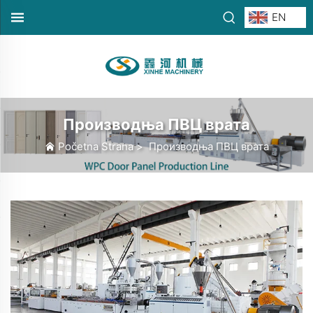
EN
Производња ПВЦ врата
Početna Strana
>
Производња ПВЦ врата