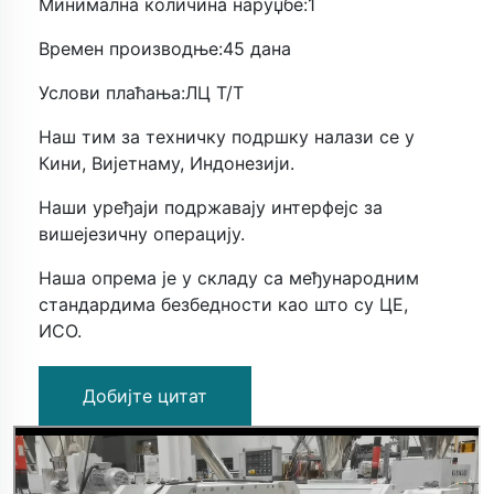
Минимална количина наруџбе:1
Времен производње:45 дана
Услови плаћања:ЛЦ Т/Т
Наш тим за техничку подршку налази се у
Кини, Вијетнаму, Индонезији.
Наши уређаји подржавају интерфејс за
вишејезичну операцију.
Наша опрема је у складу са међународним
стандардима безбедности као што су ЦЕ,
ИСО.
Добијте цитат