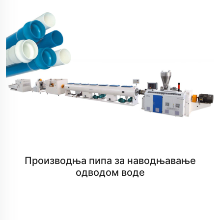
Производња пипа за наводњавање
одводом воде