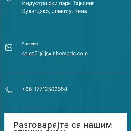
Индустријски парк Тајксинг
Хуангцхао, Јиангсу, Кина
Е-пошта
sales01@jsxinhemade.com
+86-17712582558
Разговарајте са нашим