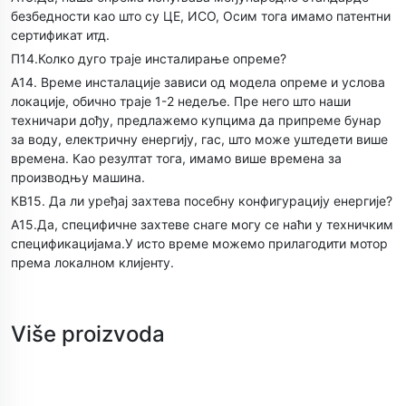
безбедности као што су ЦЕ, ИСО, Осим тога имамо патентни
сертификат итд.
П14.Колко дуго траје инсталирање опреме?
А14. Време инсталације зависи од модела опреме и услова
локације, обично траје 1-2 недеље. Пре него што наши
техничари дођу, предлажемо купцима да припреме бунар
за воду, електричну енергију, гас, што може уштедети више
времена. Као резултат тога, имамо више времена за
производњу машина.
КВ15. Да ли уређај захтева посебну конфигурацију енергије?
А15.Да, специфичне захтеве снаге могу се наћи у техничким
спецификацијама.У исто време можемо прилагодити мотор
према локалном клијенту.
Više proizvoda