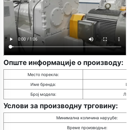
Опште информације о производу:
Место порекла:
Име бренда:
Ц
Број модела:
Лин
Услови за производну трговину:
Минимална количина наруџбе:
Време производње: