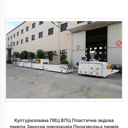
Културизована ПВЦ ВПЦ Пластична зидова
панела Заносна декорација Производња линија