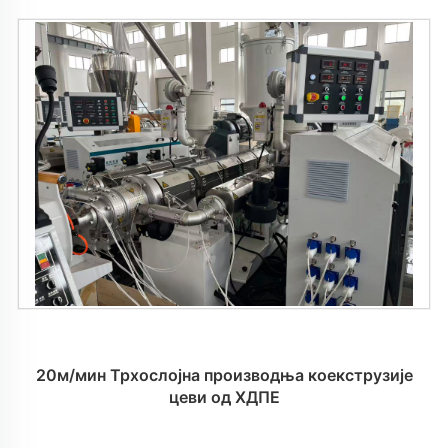
20м/мин Трхослојна производња коекструзије
цеви од ХДПЕ