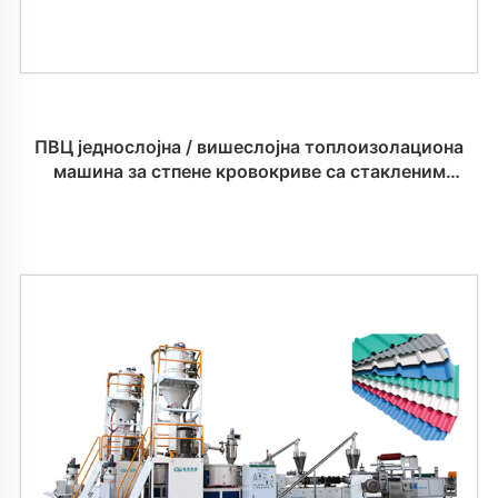
ПВЦ једнослојна / вишеслојна топлоизолациона
машина за стпене кровокриве са стакленим
плочицама