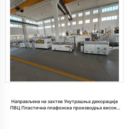
Направљена на захтев Унутрашња декорација
ПВЦ Пластична плафонска производња високе
брзине