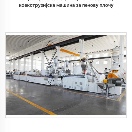
коекструзијска машина за пенову плочу