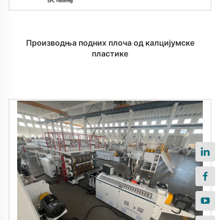
Производња подних плоча од калцијумске
пластике