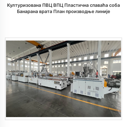
Културизована ПВЦ ВПЦ Пластична спаваћа соба
Банарана врата План производње линије