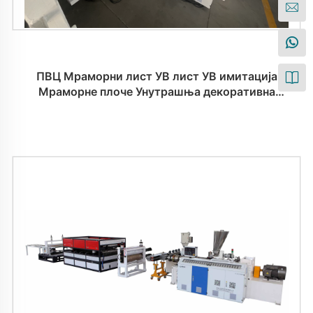
ПВЦ Мраморни лист УВ лист УВ имитација
Мраморне плоче Унутрашња декоративна
машина