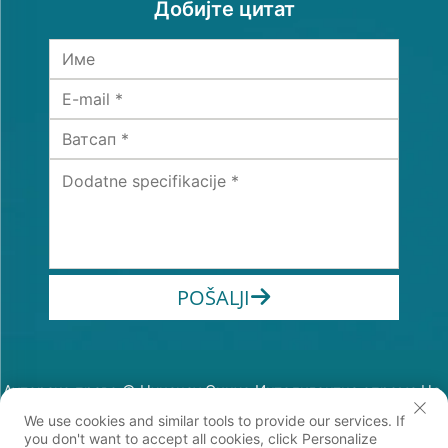
Добијте цитат
POŠALJI
Ауторско право © Цхиансу Синхе Интелигентна опрема Цо,
Лтд. Сва права задржана
We use cookies and similar tools to provide our services. If
Политике приватности
you don't want to accept all cookies, click Personalize